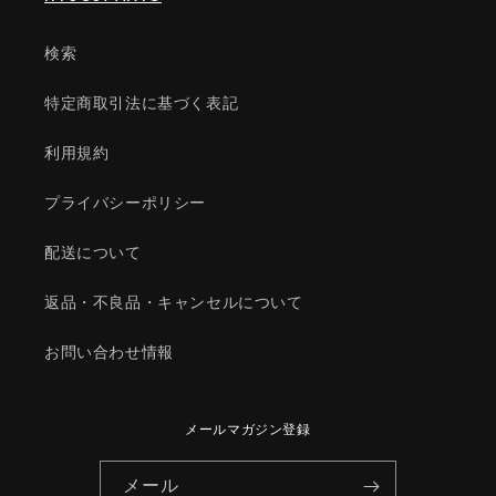
ル/
ル/
マ
マ
検索
ツ
ツ
ダ
ダ
特定商取引法に基づく表記
純
純
正
正
利用規約
部
部
品/061326922(0613-
品/061326922(0613-
プライバシーポリシー
26-
26-
922)
922)
配送について
の
の
数
数
返品・不良品・キャンセルについて
量
量
を
を
お問い合わせ情報
減
増
ら
や
す
す
メールマガジン登録
メール