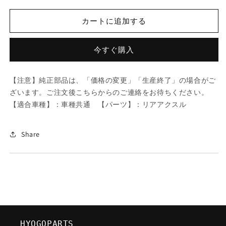
ツ
ツ
ダ
ダ
カートに追加する
(MAZDA)
(MAZDA)
シ
シ
ー
ー
今すぐ購入
ト
ト
チ
チ
【注意】純正部品は、「価格の変更」「生産終了」の場合がご
ユ
ユ
ざいます。ご注文後こちらからのご連絡をお待ちください。
ー
ー
【適合車種】：車種共通 【パーツ】：リアアクスル
ブ/
ブ/
車
車
種
種
Share
共
共
通/
通/
リ
リ
ア
ア
ア
ア
ク
ク
ス
ス
HYOGOPARTS