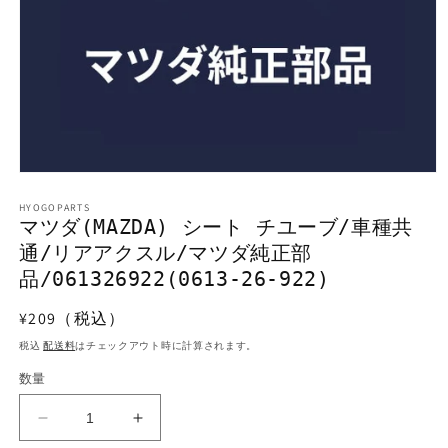
モ
ー
HYOGOPARTS
ダ
マツダ(MAZDA) シート チユーブ/車種共
ル
通/リアアクスル/マツダ純正部
で
メ
品/061326922(0613-26-922)
デ
ィ
通
¥209（税込）
ア
常
(1)
税込
配送料
はチェックアウト時に計算されます。
を
価
開
数量
格
く
マ
マ