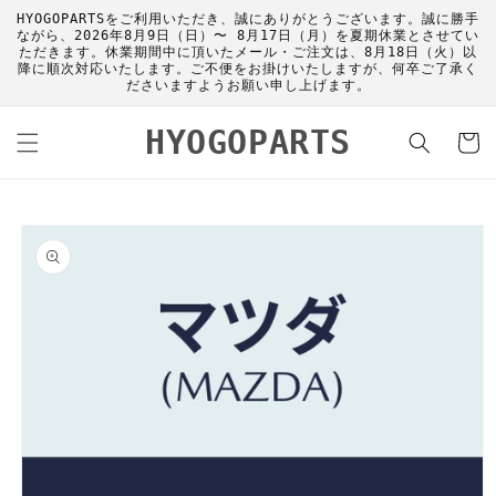
コンテ
HYOGOPARTSをご利用いただき、誠にありがとうございます。誠に勝手
ンツに
ながら、2026年8月9日（日）〜 8月17日（月）を夏期休業とさせてい
進む
ただきます。休業期間中に頂いたメール・ご注文は、8月18日（火）以
降に順次対応いたします。ご不便をお掛けいたしますが、何卒ご了承く
ださいますようお願い申し上げます。
カ
HYOGOPARTS
ー
ト
商品情
報にス
キップ