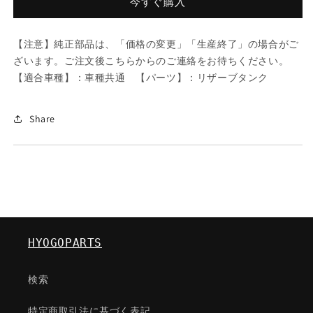
ス
ス
今すぐ購入
ト
ト
ン
ン
【注意】純正部品は、「価格の変更」「生産終了」の場合がご
プ
プ
ざいます。ご注文後こちらからのご連絡をお待ちください。
ラ
ラ
【適合車種】：車種共通 【パーツ】：リザーブタンク
イ
イ
マ
マ
リ
リ
Share
ー/
ー/
車
車
種
種
共
共
通/
通/
リ
リ
ザ
ザ
HYOGOPARTS
ー
ー
ブ
ブ
検索
タ
タ
ン
ン
特定商取引法に基づく表記