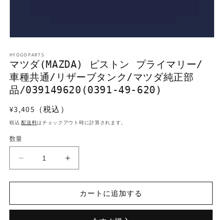
モ
ー
HYOGOPARTS
ダ
マツダ(MAZDA) ピストン プライマリー/
ル
車種共通/リザーブタンク/マツダ純正部
で
メ
品/039149620(0391-49-620)
デ
ィ
通
¥3,405（税込）
ア
常
(1)
税込
配送料
はチェックアウト時に計算されます。
を
価
開
数量
格
く
マ
マ
ツ
ツ
ダ
ダ
カートに追加する
(MAZDA)
(MAZDA)
ピ
ピ