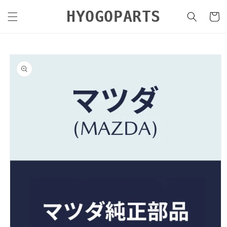
コンテ
カ
ンツに
HYOGOPARTS
ー
進む
ト
商品情
報にス
キップ