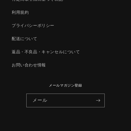
ク/
ク/
マ
マ
利用規約
ツ
ツ
ダ
ダ
プライバシーポリシー
純
純
正
正
配送について
部
部
品/039149620(0391-
品/039149620(0391-
返品・不良品・キャンセルについて
49-
49-
620)
620)
お問い合わせ情報
の
の
数
数
量
量
メールマガジン登録
を
を
減
増
メール
ら
や
す
す
© 2026,
HYOGOPARTS
Powered by Shopify