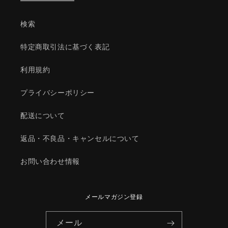
72-
72-
88100)
88100)
検索
の
の
数
数
特定商取引法に基づく表記
量
量
を
を
利用規約
減
増
ら
や
プライバシーポリシー
す
す
配送について
返品・不良品・キャンセルについて
お問い合わせ情報
メールマガジン登録
メール