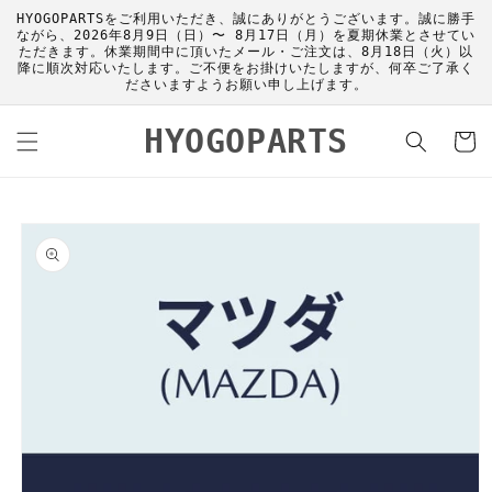
コンテ
HYOGOPARTSをご利用いただき、誠にありがとうございます。誠に勝手
ンツに
ながら、2026年8月9日（日）〜 8月17日（月）を夏期休業とさせてい
進む
ただきます。休業期間中に頂いたメール・ご注文は、8月18日（火）以
降に順次対応いたします。ご不便をお掛けいたしますが、何卒ご了承く
ださいますようお願い申し上げます。
カ
HYOGOPARTS
ー
ト
商品情
報にス
キップ