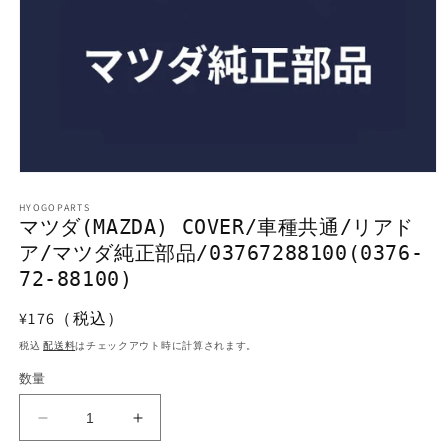
モ
ー
HYOGOPARTS
ダ
マツダ(MAZDA) COVER/車種共通/リアド
ル
ア/マツダ純正部品/03767288100(0376-
で
メ
72-88100)
デ
ィ
通
¥176（税込）
ア
常
(1)
税込
配送料
はチェックアウト時に計算されます。
を
価
開
数量
格
く
マ
マ