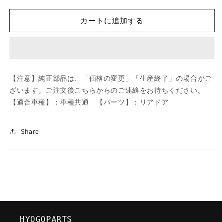
ツ
ツ
ダ
ダ
カートに追加する
(MAZDA)
(MAZDA)
COVER/
COVER/
車
車
種
種
共
共
【注意】純正部品は、「価格の変更」「生産終了」の場合がご
通/
通/
ざいます。ご注文後こちらからのご連絡をお待ちください。
リ
リ
【適合車種】：車種共通 【パーツ】：リアドア
ア
ア
ド
ド
ア/
ア/
Share
マ
マ
ツ
ツ
ダ
ダ
純
純
正
正
部
部
品/03767288100(0376-
品/03767288100(0376-
HYOGOPARTS