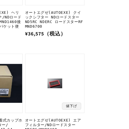
EXE) ヘリ
オートエグゼ(AUTOEXE) クイ
/NDロード
ックシフター NDロードスター
MND1460後
ND5RC NDERC ロードスターRF
うパケット便
MND6700
）
通
¥36,575（税込）
常
価
格
値下げ
脱着式カップホ
オートエグゼ(AUTOEXE) エア
ター/
フィルター/NDロードスター