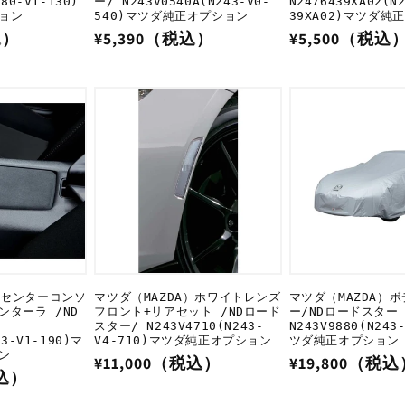
380-V1-130)
ー/ N243V0540A(N243-V0-
N2476439XA02(N
ョン
540)マツダ純正オプション
39XA02)マツダ純
込）
通
¥5,390（税込）
通
¥5,500（税込
常
常
価
価
格
格
）センターコンソ
マツダ（MAZDA）ホワイトレンズ
マツダ（MAZDA）
ンターラ /ND
フロント+リアセット /NDロード
ー/NDロードスター N
スター/ N243V4710(N243-
N243V9880(N243
43-V1-190)マ
V4-710)マツダ純正オプション
ツダ純正オプション
ン
通
¥11,000（税込）
通
¥19,800（税込
税込）
常
常