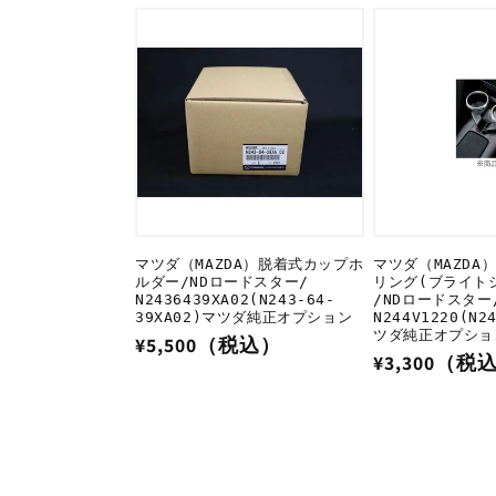
格
価
価
格
格
マツダ（MAZDA）脱着式カップホ
マツダ（MAZDA
ルダー/NDロードスター/
リング(ブライト
N2436439XA02(N243-64-
/NDロードスター
39XA02)マツダ純正オプション
N244V1220(N2
ツダ純正オプショ
通
¥5,500（税込）
通
¥3,300（税
常
常
価
価
格
格