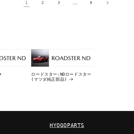
1
…
2
3
8
ロードスター:NDロードスター
(マツダ純正部品)
HYOGOPARTS