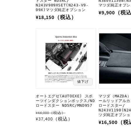
ドスター ND5RC/
N380V1130B(N
N243V909XSET(N243-V9-
マツダ純正オプシ
09X)マツダ純正オプション
通
¥9,900（税
通
¥18,150（税込）
常
常
価
価
格
格
値下げ
オートエグゼ(AUTOEXE) スポ
マツダ（MAZDA
ーツインダクションボックス/ND
ールリッドアルカ
ロードスター ND5RC/MND957
ロードスター/
N243V1190(N2
通
セ
¥44,000（税込）
ツダ純正オプショ
常
¥37,400（税込）
ー
通
¥16,500（
価
ル
常