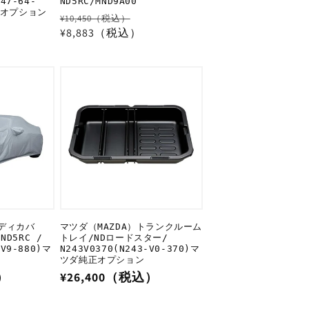
247-64-
ND5RC/MND9A00
正オプション
通
セ
¥10,450（税込）
）
常
¥8,883（税込）
ー
価
ル
格
価
格
ボディカバ
マツダ（MAZDA）トランクルーム
D5RC /
トレイ/NDロードスター/
-V9-880)マ
N243V0370(N243-V0-370)マ
ツダ純正オプション
）
通
¥26,400（税込）
常