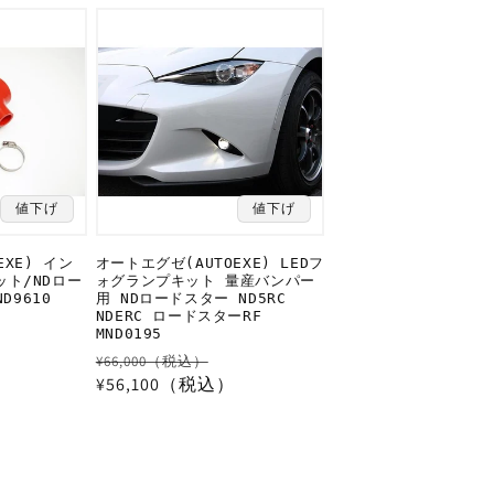
価
格
値下げ
値下げ
EXE) イン
オートエグゼ(AUTOEXE) LEDフ
ト/NDロー
ォグランプキット 量産バンパー
D9610
用 NDロードスター ND5RC
NDERC ロードスターRF
セ
MND0195
ー
通
セ
¥66,000（税込）
ル
常
¥56,100（税込）
ー
価
価
ル
格
格
価
格