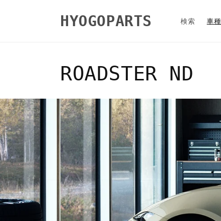
コンテ
ンツに
HYOGOPARTS
進む
検索
車
コ
ROADSTER ND
レ
ク
シ
ョ
ン