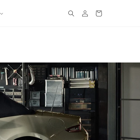
ロ
カ
グ
ー
イ
ト
ン