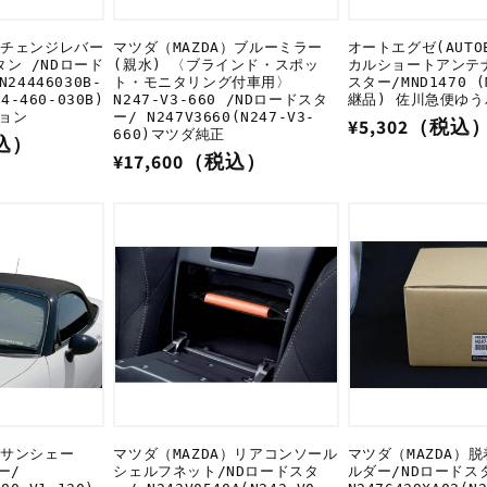
）チェンジレバー
マツダ（MAZDA）ブルーミラー
オートエグゼ(AUTO
ン /NDロード
(親水) 〈ブラインド・スポッ
カルショートアンテナ
N24446030B-
ト・モニタリング付車用〉
スター/MND1470 (
44-460-030B)
N247-V3-660 /NDロードスタ
継品) 佐川急便ゆ
ョン
ー/ N247V3660(N247-V3-
通
¥5,302（税込
660)マツダ純正
税込）
常
通
¥17,600（税込）
価
常
格
価
格
）サンシェー
マツダ（MAZDA）リアコンソール
マツダ（MAZDA）
ー/
シェルフネット/NDロードスタ
ルダー/NDロードス