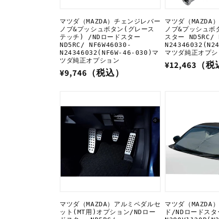
マツダ（MAZDA）チェンジレバー
マツダ（MAZDA
ノブ&プッシュボタン(グレース
ノブ&プッシュボタ
テッチ) /NDロードスター
スター ND5RC/ 
ND5RC/ NF6W46030-
N24346032(N2
N24346032(NF6W-46-030)マ
マツダ純正オプシ
ツダ純正オプション
通
¥12,463（
通
¥9,746（税込）
常
常
価
価
格
格
マツダ（MAZDA）アルミペダルセ
マツダ（MAZDA
ット(MT用)オプション/NDロー
ド/NDロードスタ