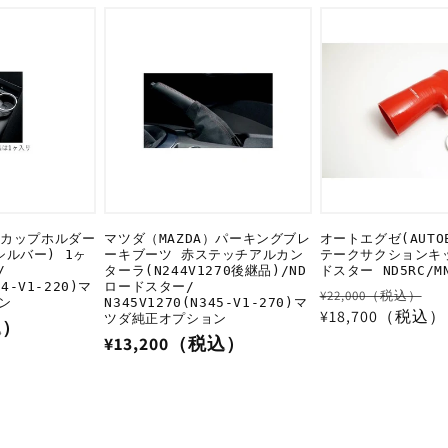
価
価
格
格
）カップホルダー
マツダ（MAZDA）パーキングブレ
オートエグゼ(AUTO
シルバー) 1ヶ
ーキブーツ 赤ステッチアルカン
テークサクションキッ
/
ターラ(N244V1270後継品)/ND
ドスター ND5RC/MN
44-V1-220)マ
ロードスター/
通
¥22,000（税込）
ン
N345V1270(N345-V1-270)マ
常
¥18,700（税込）
ツダ純正オプション
込）
価
通
¥13,200（税込）
格
常
価
格